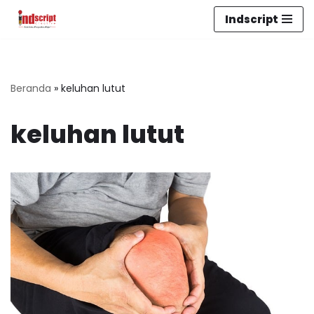
Indscript
Lompat
ke
konten
Beranda
»
keluhan lutut
keluhan lutut