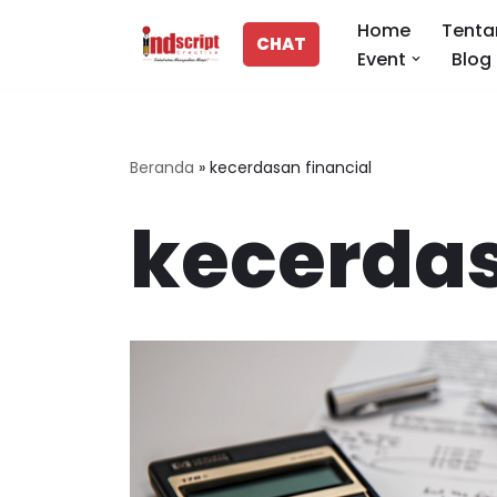
Home
Tenta
CHAT
Event
Blog
Lompat
ke
konten
Beranda
»
kecerdasan financial
kecerdas