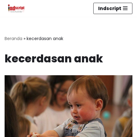
Indscript
Lompat
ke
konten
Beranda
»
kecerdasan anak
kecerdasan anak