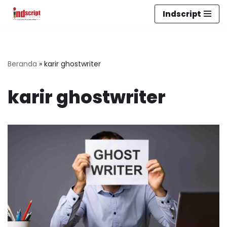
Indscript
Lompat
ke
konten
Beranda
»
karir ghostwriter
karir ghostwriter