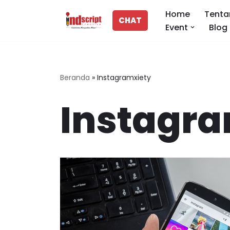
Home
Tenta
CHAT
Event
Blog
Lompat
ke
konten
Beranda
»
Instagramxiety
Instagra