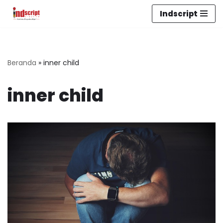
Indscript
Lompat
ke
konten
Beranda
»
inner child
inner child