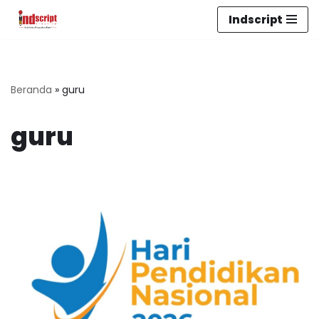
Indscript
Lompat
ke
konten
Beranda
»
guru
guru