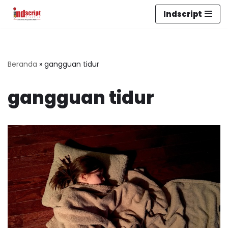
Indscript
Lompat
ke
konten
Beranda
»
gangguan tidur
gangguan tidur