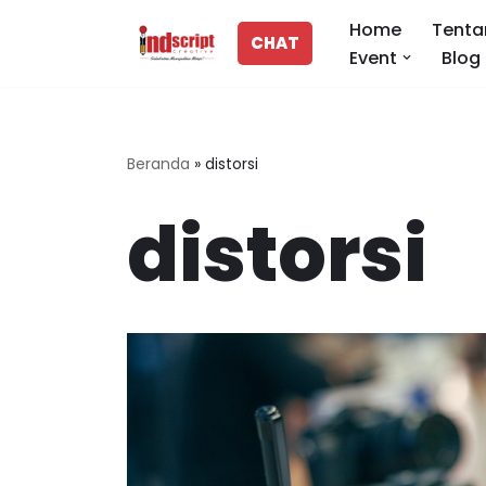
Home
Tenta
CHAT
Event
Blog
Lompat
ke
konten
Beranda
»
distorsi
distorsi