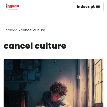
Indscript
Lompat
ke
konten
Beranda
»
cancel culture
cancel culture