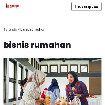
Indscript
Lompat
ke
konten
Beranda
»
bisnis rumahan
bisnis rumahan