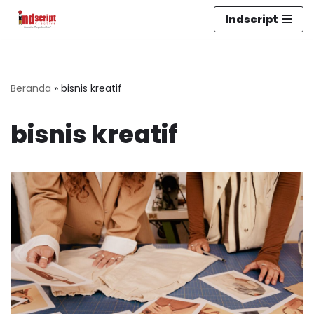
Indscript
Lompat
ke
konten
Beranda
»
bisnis kreatif
bisnis kreatif