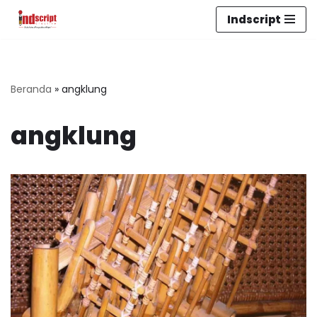
Indscript
Lompat
ke
konten
Beranda
»
angklung
angklung