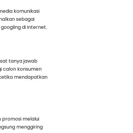
i media komunikasi
malkan sebagai
oogling di internet.
usat tanya jawab
gi calon konsumen
 ketika mendapatkan
h promosi melalui
angsung menggiring