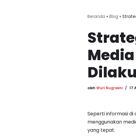
Beranda
»
Blog
»
Strate
Strate
Media
Dilak
oleh
Wuri Nugraeni
17 
Seperti informasi di 
menggunakan media 
yang tepat.