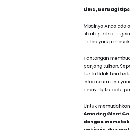
Lima,
berbagi tips
Misalnya Anda adala
stratup, atau bagai
online yang menarik,
Tantangan membuat n
panjang tulisan. Sep
tentu tidak bisa ter
informasi mana yang
menyelipkan info pr
Untuk memudahkan An
Amazing Giant Cal
dengan memetakan 
pebisnis, dan pro