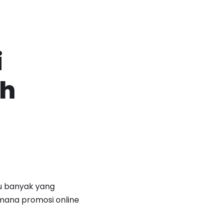
i
ah
u banyak yang
mana promosi online