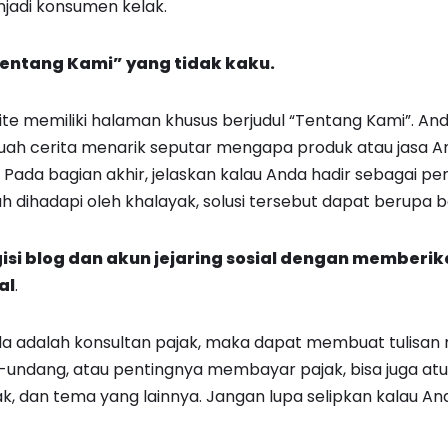
adi konsumen kelak.
Tentang Kami” yang tidak kaku.
e memiliki halaman khusus berjudul “Tentang Kami”. An
ah cerita menarik seputar mengapa produk atau jasa An
Pada bagian akhir, jelaskan kalau Anda hadir sebagai pem
 dihadapi oleh khalayak, solusi tersebut dapat berupa b
isi blog dan akun jejaring sosial dengan memberi
al
.
a adalah konsultan pajak, maka dapat membuat tulisan m
g-undang, atau pentingnya membayar pajak, bisa juga at
ak, dan tema yang lainnya. Jangan lupa selipkan kalau A