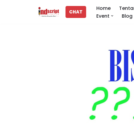
Home
Tenta
CHAT
Event
Blog
Lompat
ke
konten