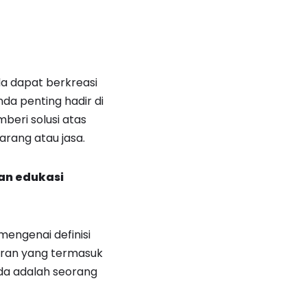
da dapat berkreasi
da penting hadir di
beri solusi atas
arang atau jasa.
kan edukasi
engenai definisi
uran yang termasuk
nda adalah seorang