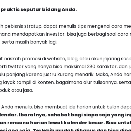
 praktis seputar bidang Anda.
h pebisnis stratup, dapat menulis tips mengenai cara men
mana mendapatkan investor, bisa juga berbagi soal car
 serta masih banyak lagi.
askah promosi di website, blog, atau akun jejaring sosi
erti twitter yang hanya bisa maksimal 280 karakter, dan ju
lalu panjang karena justru kurang menarik. Maka, Anda ha
 layak tampil di konten, bagaimana alur tulisannya, ser
oduk atau jasa.
da menulis, bisa membuat ide harian untuk bulan depan
endar. Ibaratnya, sahabat bagi siapa saja yang in
rencana harian lewat kalender besar. Bisa untuk 
fesi apa saja. Terlebih mudah dihapus dan bisa di