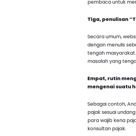
pembaca untuk menj
Tiga, penulisan “
Secara umum, websit
dengan menulis sebu
tengah masyarakat. 
masalah yang tengah
Empat,
rutin meng
mengenai suatu h
Sebagai contoh, And
pajak sesuai undan
para wajib kena paj
konsultan pajak.