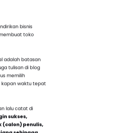
dirikan bisnis
a membuat toko
al adalah batasan
ga tulisan di blog
rus memilih
ta kapan waktu tepat
 lalu catat di
gin sukses,
(calon) penulis,
pajang sehingga