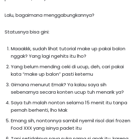
Lalu, bagaimana menggabungkannya?
Statusnya bisa gini:
Maaakkk, sudah lihat tutorial make up pakai balon
nggak? Yang lagi ngehits itu lho?
Yang belum mending ceki di ucup, deh, cari pakai
kata “make up balon” pasti ketemu
Gimana menurut Emak? Ya kalau saya sih
sebenarnya secara konten ucup tuh menarik ya?
Saya tuh malah nonton selama 15 menit itu tanpa
pernah berhenti, lho Mak
Emang sih, nontonnya sambil nyemil risol dari frozen
Food XXX yang isinya padet itu
Tapi setidaknya saya suka sama si anak itu, karena