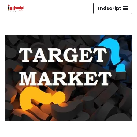
Indscript
Lompat
ke
konten