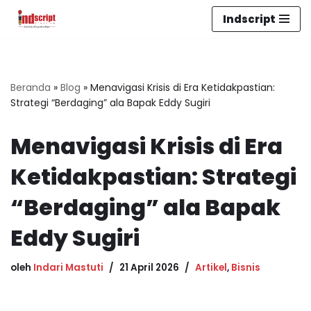
Indscript
Lompat
ke
konten
Beranda
»
Blog
»
Menavigasi Krisis di Era Ketidakpastian:
Strategi “Berdaging” ala Bapak Eddy Sugiri
Menavigasi Krisis di Era
Ketidakpastian: Strategi
“Berdaging” ala Bapak
Eddy Sugiri
oleh
Indari Mastuti
21 April 2026
Artikel
,
Bisnis