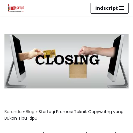
Indscript
Lompat
ke
konten
Beranda
»
Blog
»
Startegi Promosi Teknik Copywritng yang
Bukan Tipu-tipu