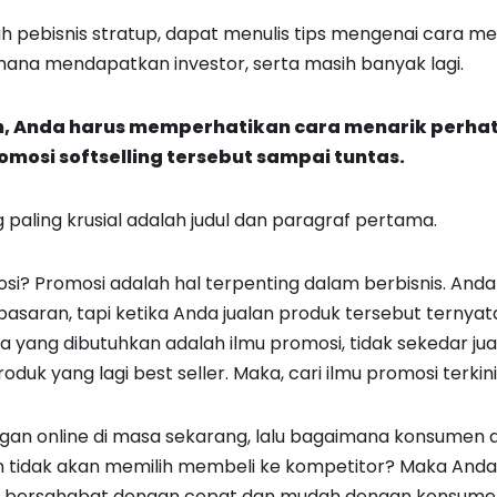
h pebisnis stratup, dapat menulis tips mengenai cara men
mana mendapatkan investor, serta masih banyak lagi.
n, Anda harus memperhatikan cara menarik perhat
osi softselling tersebut sampai tuntas.
ng paling krusial adalah judul dan paragraf pertama.
i? Promosi adalah hal terpenting dalam berbisnis. Anda
 pasaran, tapi ketika Anda jualan produk tersebut ternyat
a yang dibutuhkan adalah ilmu promosi, tidak sekedar ju
oduk yang lagi best seller. Maka, cari ilmu promosi terkini
gan online di masa sekarang, lalu bagaimana konsumen 
 tidak akan memilih membeli ke kompetitor? Maka Anda 
 bersahabat dengan cepat dan mudah dengan konsumen