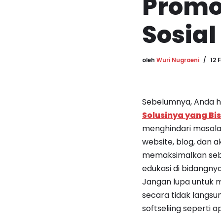
Promo
Sosial
oleh
Wuri Nugraeni
12 
Sebelumnya, Anda h
Solusinya yang Bi
menghindari masalah,
website, blog, dan a
memaksimalkan sebag
edukasi di bidangny
Jangan lupa untuk m
secara tidak langsu
softseliing seperti 