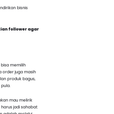
dirikan bisnis
ian follower agar
 bisa memilih
a order juga masih
alan produk bagus,
 pula.
akan mau melirik
harus jadi sahabat
 adalah melalui