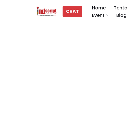
Home
Tenta
CHAT
Event
Blog
Lompat
ke
konten