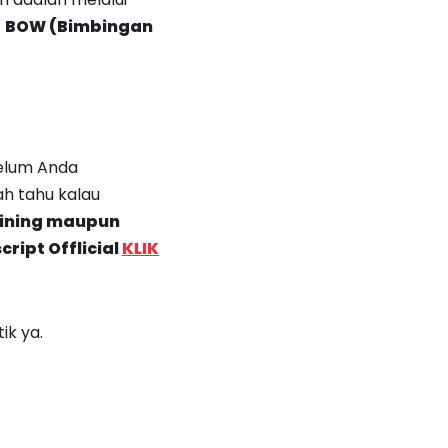
s
BOW (Bimbingan
belum Anda
ah tahu kalau
aining maupun
ript Offlicial
KLIK
ik ya.