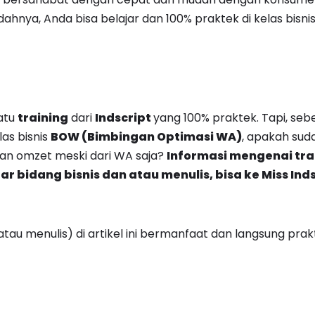
hnya, Anda bisa belajar dan 100% praktek di kelas bisni
atu
training
dari
Indscript
yang 100% praktek. Tapi, se
as bisnis
BOW (Bimbingan Optimasi WA)
, apakah sud
an omzet meski dari WA saja?
Informasi mengenai tr
 bidang bisnis dan atau menulis, bisa ke Miss Indsc
atau menulis) di artikel ini bermanfaat dan langsung prakt