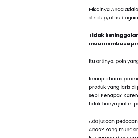
Misalnya Anda adala
stratup, atau bagai
Tidak ketinggala
mau membaca prom
Itu artinya, poin ya
Kenapa harus promos
produk yang laris di
sepi. Kenapa? Karen
tidak hanya jualan pr
Ada jutaan pedagan
Anda? Yang mungkin
konsumen, dan cara