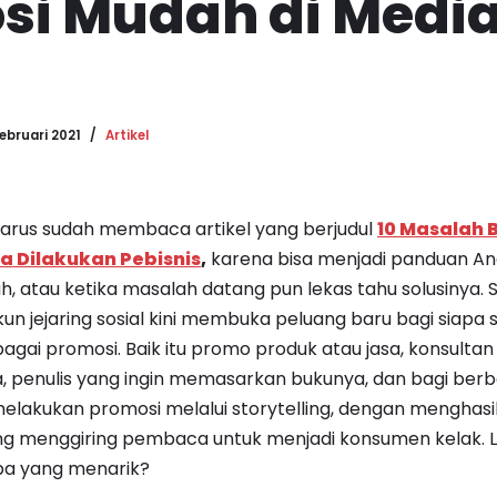
si Mudah di Medi
Februari 2021
Artikel
arus sudah membaca artikel yang berjudul
10 Masalah B
sa Dilakukan Pebisnis
,
karena bisa menjadi panduan An
 atau ketika masalah datang pun lekas tahu solusinya. Se
kun jejaring sosial kini membuka peluang baru bagi siapa 
ai promosi. Baik itu promo produk atau jasa, konsultan
a, penulis yang ingin memasarkan bukunya, dan bagi berba
elakukan promosi melalui storytelling, dengan menghasil
ng menggiring pembaca untuk menjadi konsumen kelak. L
apa yang menarik?