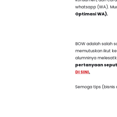
whatsapp (WA). Muda
Optimasi WA).
BOW adalah salah s
memutuskan ikut kel
alumninya melesatk
pertanyaan seputar
DI SINI
.
Semoga tips (bisnis 