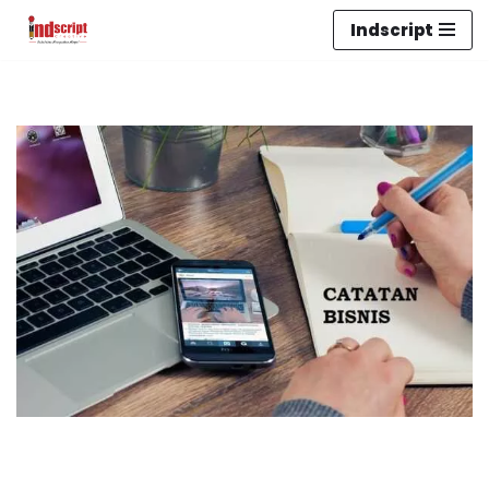
Indscript
Lompat
ke
konten