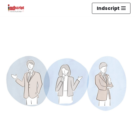
Indscript
Lompat
ke
konten