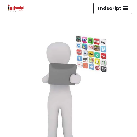
Indscript
Lompat
ke
konten