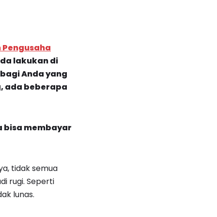
n Pengusaha
da lakukan di
, bagi Anda yang
g, ada beberapa
a bisa membayar
ya, tidak semua
 rugi. Seperti
dak lunas.