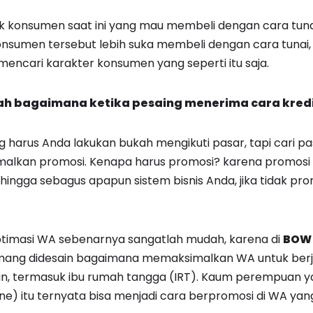
k konsumen saat ini yang mau membeli dengan cara tuna
onsumen tersebut lebih suka membeli dengan cara tunai, d
 mencari karakter konsumen yang seperti itu saja.
ah bagaimana ketika pesaing menerima cara kred
ng harus Anda lakukan bukah mengikuti pasar, tapi cari p
malkan promosi. Kenapa harus promosi? karena promosi 
hingga sebagus apapun sistem bisnis Anda, jika tidak pro
timasi WA sebenarnya sangatlah mudah, karena di
BOW 
ng didesain bagaimana memaksimalkan WA untuk berj
, termasuk ibu rumah tangga (IRT). Kaum perempuan y
line) itu ternyata bisa menjadi cara berpromosi di WA yang