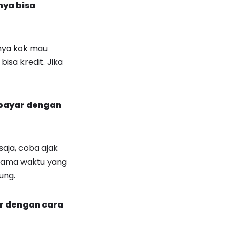
nya bisa
anya kok mau
bisa kredit. Jika
mbayar dengan
aja, coba ajak
elama waktu yang
ung.
r dengan cara