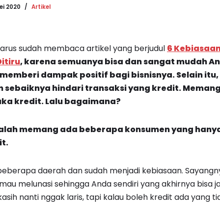
ei 2020
Artikel
arus sudah membaca artikel yang berjudul
6 Kebiasaa
itiru
, karena semuanya bisa dan sangat mudah An
emberi dampak positif bagi bisnisnya. Selain itu
n sebaiknya hindari transaksi yang kredit. Meman
ka kredit. Lalu bagaimana?
alah memang ada beberapa konsumen yang hany
t.
i beberapa daerah dan sudah menjadi kebiasaan. Sayangn
u melunasi sehingga Anda sendiri yang akhirnya bisa jadi
ikasih nanti nggak laris, tapi kalau boleh kredit ada yang ti