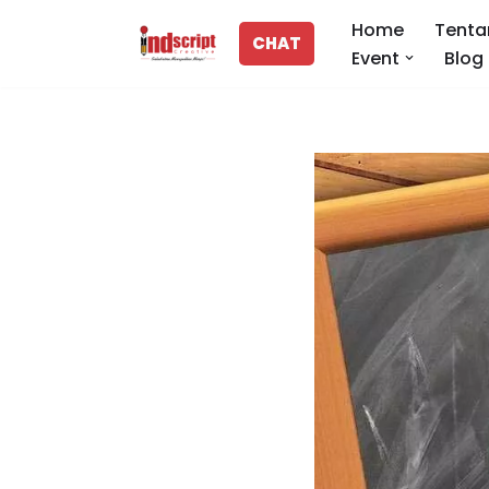
Home
Tenta
CHAT
Event
Blog
Lompat
ke
konten