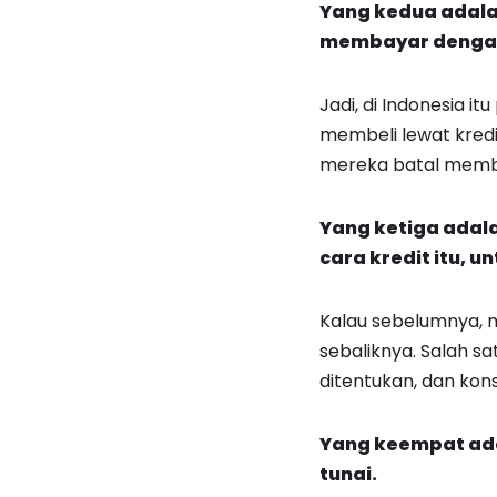
Yang kedua adala
membayar dengan 
Jadi, di Indonesia i
membeli lewat kredit 
mereka batal membe
Yang ketiga adal
cara kredit itu, 
Kalau sebelumnya, 
sebaliknya. Salah 
ditentukan, dan ko
Yang keempat ad
tunai.