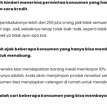
h hindari menerima permintaa konsumen yang ha
cara kredit.
tu pendudukanya lebih dari 250 juta orang, jadi tidak semu
saja. Jadi, sebaiknya tetap tolak baik-baik, seperti tidak 
li ya tidak apa-apa kok.
ah ajak beberapa konsumen yang hanya bisa me
untuk menabung.
mereka bisa mendapatkan barang meski membayar 10% s
satunya adalah, Anda akan menyimpan produk tersebut s
nsumen bisa menyiapkan celengan di rumah untuk menab
alah cari beberapa konsumen yang bisa membaya