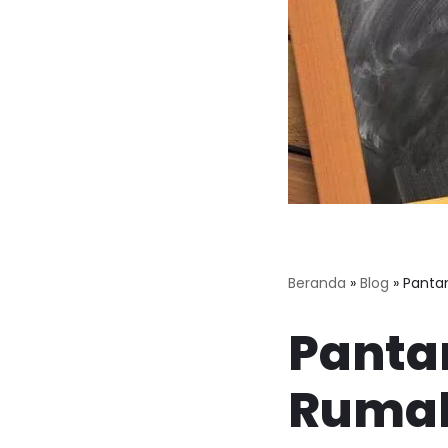
Beranda
»
Blog
»
Pantan
Pantan
Ruma