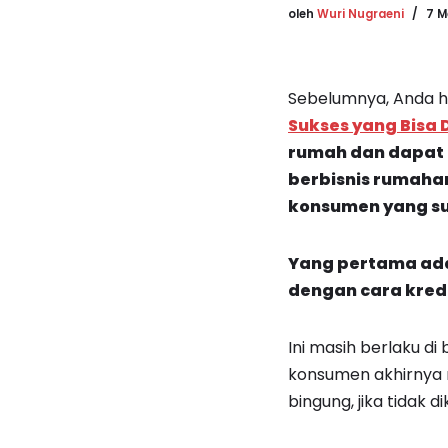
oleh
Wuri Nugraeni
7 M
Sebelumnya, Anda h
Sukses yang Bisa D
rumah dan dapat m
berbisnis rumaha
konsumen yang su
Yang pertama ad
dengan cara kredi
Ini masih berlaku d
konsumen akhirnya ma
bingung, jika tidak d