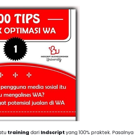
atu
training
dari
Indscript
yang 100% praktek. Pasalnya 