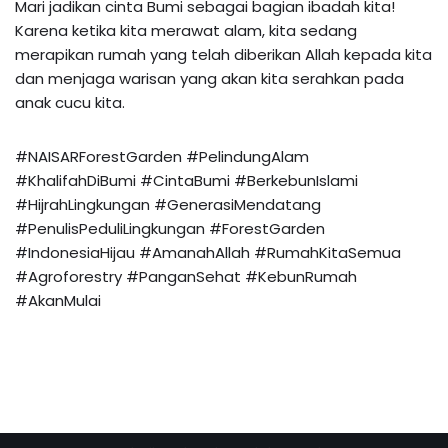
Mari jadikan cinta Bumi sebagai bagian ibadah kita!
Karena ketika kita merawat alam, kita sedang
merapikan rumah yang telah diberikan Allah kepada kita
dan menjaga warisan yang akan kita serahkan pada
anak cucu kita.
#NAISARForestGarden #PelindungAlam
#KhalifahDiBumi #CintaBumi #BerkebunIslami
#HijrahLingkungan #GenerasiMendatang
#PenulisPeduliLingkungan #ForestGarden
#IndonesiaHijau #AmanahAllah #RumahKitaSemua
#Agroforestry #PanganSehat #KebunRumah
#AkanMulai