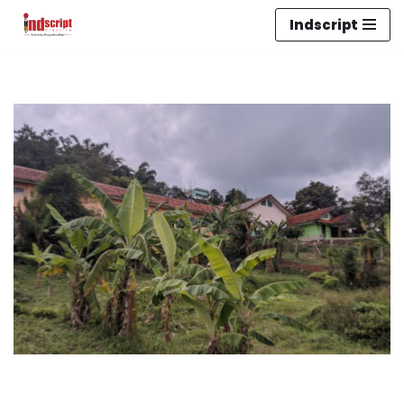
Indscript
Lompat
ke
konten