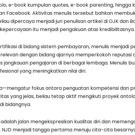
solo, e-book kumpulan quotes, e-book parenting, hingga k
dan Facebook. Aktivitas menulis tersebut bahkan membu
iau dipercaya menjadi juri penulisan artikel di OJK dan B
, kepercayaan itu menjadi pengakuan atas kredibilitasnya.
tifikasi di bidang sistem pembayaran, menulis menjadi pe
ng relevan dengan bidang ajarnya memperkokoh reputas
 jangkauan pengajaran di berbagai lembaga. Menulis buk
fesional yang meningkatkan nilai diri.
a—mengatur fokus antara penguatan kompetensi dan prod
as yang jelas, beliau tetap aktif mengikuti proyek antolo
i bidangnya.
s adalah jalan mengekspresikan kualitas diri dan memenga
k. NJD menjadi tangga pertama menuju cita-cita besarny