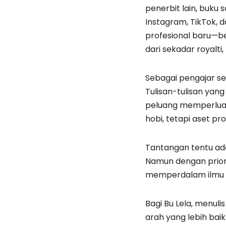
penerbit lain, buku 
Instagram, TikTok, 
profesional baru—bel
dari sekadar royalti
Sebagai pengajar ser
Tulisan-tulisan ya
peluang memperluas
hobi, tetapi aset pro
Tantangan tentu ad
Namun dengan priorit
memperdalam ilmu d
Bagi Bu Lela, menuli
arah yang lebih bai