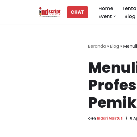
Home
Tenta
CHAT
Event
Blog
Lompat
ke
konten
Beranda
»
Blog
»
Menuli
Menul
Profes
Pemik
oleh
Indari Mastuti
8 A