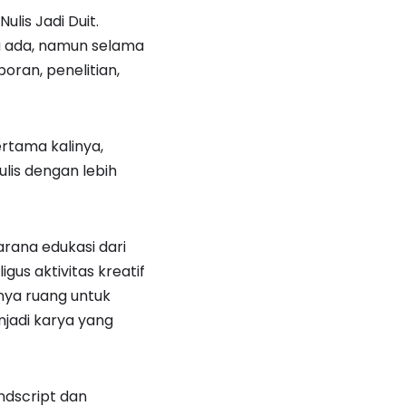
lis Jadi Duit.
a ada, namun selama
oran, penelitian,
rtama kalinya,
ulis dengan lebih
rana edukasi dari
us aktivitas kreatif
nya ruang untuk
njadi karya yang
ndscript dan