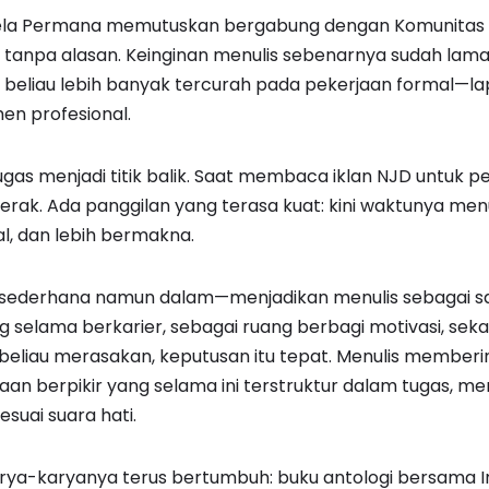
Lela Permana memutuskan bergabung dengan Komunitas Nu
n tanpa alasan. Keinginan menulis sebenarnya sudah lam
s beliau lebih banyak tercurah pada pekerjaan formal—lap
en profesional.
s menjadi titik balik. Saat membaca iklan NJD untuk pe
gerak. Ada panggilan yang terasa kuat: kini waktunya men
al, dan lebih bermakna.
 sederhana namun dalam—menjadikan menulis sebagai sa
elama berkarier, sebagai ruang berbagi motivasi, sekalig
 beliau merasakan, keputusan itu tepat. Menulis memberi
an berpikir yang selama ini terstruktur dalam tugas, me
suai suara hati.
rya-karyanya terus bertumbuh: buku antologi bersama I