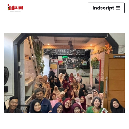
Indscript
Lompat
ke
konten