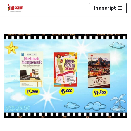
Indscript
Lompat
ke
konten