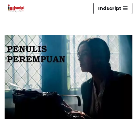
Indscript
Lompat
ke
konten