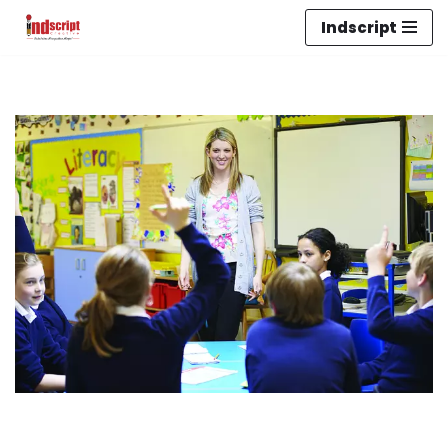
Indscript
Lompat
ke
konten