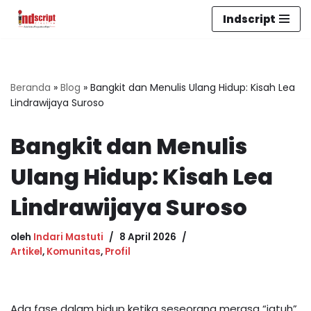
Indscript
Lompat
ke
konten
Beranda
»
Blog
»
Bangkit dan Menulis Ulang Hidup: Kisah Lea
Lindrawijaya Suroso
Bangkit dan Menulis
Ulang Hidup: Kisah Lea
Lindrawijaya Suroso
oleh
Indari Mastuti
8 April 2026
Artikel
,
Komunitas
,
Profil
Ada fase dalam hidup ketika seseorang merasa “jatuh”