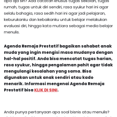
apa aja sih? Ada catatan khusus tugas sekolah, tugas
rumah, tugas untuk diri sendiri, rasa syukur hari ini agar
selalu bahagia, rasa sedih hari ini agar jadi pelajaran,
keburukanku dan kebaikanku untuk belajar melakukan
evaluasi diri, hingga kata mutiara sebagai media belajar
menulis.
Agenda Remaja Prestatif bagaikan sahabat anak
muda yang ingin mengisi masa mudanya dengan
hal-hal positif. Anda bisa mencatat tugas harian,
rasa syukur, hingga pengalaman pahit agar tidak
mengulangi kesalahan yang sama. Bisa
digunakan untuk anak sendiri atau kado
menarik.
Informasi mengenai
Agenda Remaja
Prestatif
bisa
KLIK DI SINI
.
Anda punya pertanyaan apa soal bisnis atau menulis?