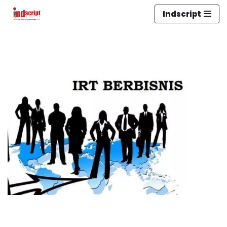
Indscript
Lompat
ke
konten