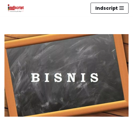
Indscript
Lompat
ke
konten