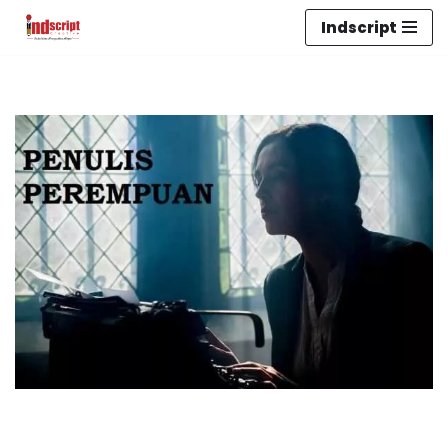
Indscript
Lompat
ke
konten