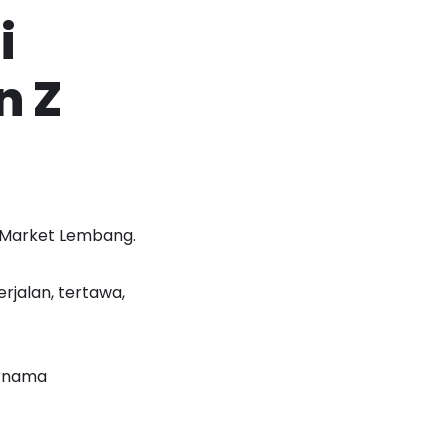
i
n Z
g Market Lembang.
rjalan, tertawa,
ernama