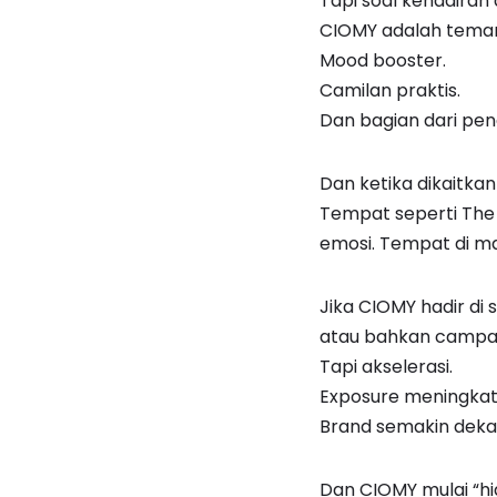
Tapi soal kehadiran
CIOMY adalah teman
Mood booster.
Camilan praktis.
Dan bagian dari pe
Dan ketika dikaitka
Tempat seperti The G
emosi. Tempat di ma
Jika CIOMY hadir di 
atau bahkan campaig
Tapi akselerasi.
Exposure meningkat
Brand semakin deka
Dan CIOMY mulai “h