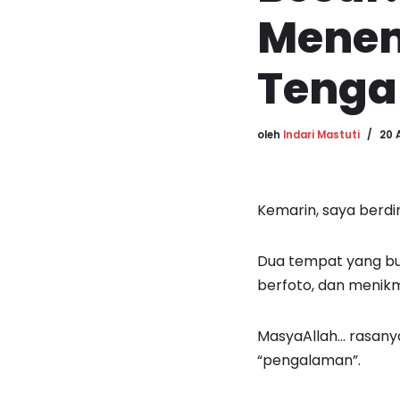
Menem
Tenga
oleh
Indari Mastuti
20 
Kemarin, saya berdi
Dua tempat yang buk
berfoto, dan menik
MasyaAllah… rasany
“pengalaman”.