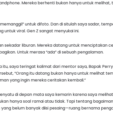
dphone. Mereka berhenti bukan hanya untuk melihat, t
“memanggil” untuk difoto. Dan di situlah saya sadar, temp
g untuk viral. Gen Z sangat menyukai ini.
n sekadar liburan. Mereka datang untuk menciptakan cer
ibagikan. Untuk merasa “ada” di sebuah pengalaman.
itu, saya teringat kalimat dari mentor saya, Bapak Perry
ersebut, “Orang itu datang bukan hanya untuk melihat tem
an yang ingin mereka ceritakan kembali.”
 menyatu di depan mata saya kemarin karena saya melihat
bukan hanya soal ramai atau tidak. Tapi tentang bagaim
g yang belum banyak diisi pesaing—ruang bernama peng