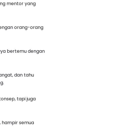
rang mentor yang
dengan orang-orang
 saya bertemu dengan
angat, dan tahu
g.
onsep, tapi juga
t, hampir semua