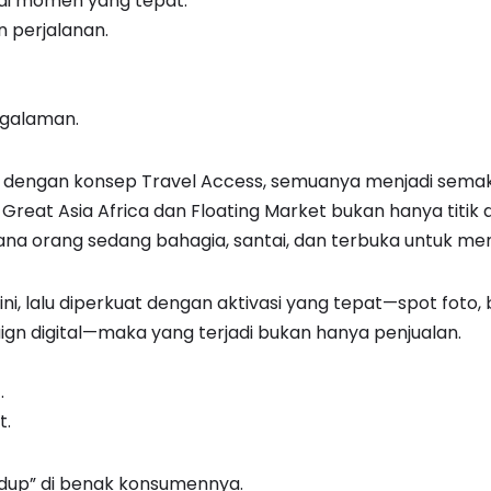
 di momen yang tepat.
 perjalanan.
ngalaman.
n dengan konsep Travel Access, semuanya menjadi semaki
reat Asia Africa dan Floating Market bukan hanya titik dist
na orang sedang bahagia, santai, dan terbuka untuk men
sini, lalu diperkuat dengan aktivasi yang tepat—spot foto,
n digital—maka yang terjadi bukan hanya penjualan.
.
t.
idup” di benak konsumennya.