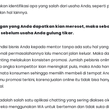
an identifikasi apa yang salah dari usaha Anda, seperti 
an hal lainnya.
ungan yang Anda dapatkan kian merosot, maka seba
 sebelum usaha Anda gulung tikar.
ndisi bisnis Anda kepada mentor tanpa ada satu hal yang 
li permasalahannya lalu mencari jalan keluar. Maka da
ing melakukan konsisten promosi. Jumlah pebisnis onlin
 angka kompetitor kian meningkat pula, maka Anda ha
 mata konsumen sehingga memilih membeli di tempat And
u promosi terkini, karena jualan online itu tidak bisa h
al.
alah salah satu aplikasi chatting yang sering diakses o
reka menggunakan WA untuk berteman dan tidak suka di