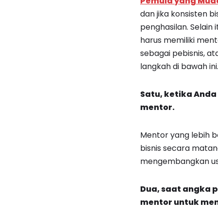
Pemula yang Mud
dan jika konsiste
penghasilan. Selain 
harus memiliki men
sebagai pebisnis, a
langkah di bawah ini
Satu, ketika And
mentor.
Mentor yang lebih 
bisnis secara matan
mengembangkan us
Dua, saat angka 
mentor untuk mend