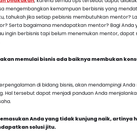
ah Dilakukan
, karena semua tips tersebut dapat dilaku
n bisa mengembangkan kemampuan berbisnis yang menda
itu, tahukah jika setiap pebisnis membutuhkan mentor? La
tor? Serta bagaimana mendapatkan mentor? Bagi Anda y
tau ingin berbisnis tapi belum menemukan mentor, dapa
.
a akan memulai bisnis ada baiknya membukan kons
berpengalaman di bidang bisnis, akan mendampingi And
g. Hal tersebut dapat menjadi panduan Anda menjalanka
aha.
pemasukan Anda yang tidak kunjung naik, artinya 
apatkan solusi jitu.