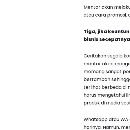
Mentor akan melakuk
atau cara promosi, d
Tiga, jika keunt
bisnis secepatnya
Ceritakan segala ko
mentor akan mengena
memang sangat pent
bertambah sehingga
terlihat berbeda di
harus mengetahui ilm
produk di media sosi
Whatsapp atau WA ad
harinya. Namun, me