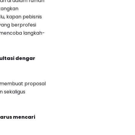
kan di dalam rumah
tangkan
lu, kapan pebisnis
ang berprofesi
t mencoba langkah-
ultasi dengar
a membuat proposal
n sekaligus
harus mencari