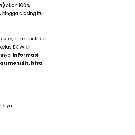
A)
akan 100%
ingga closing itu
puan, termasuk ibu
kelas BOW di
nnya.
Informasi
au menulis, bisa
ik ya.