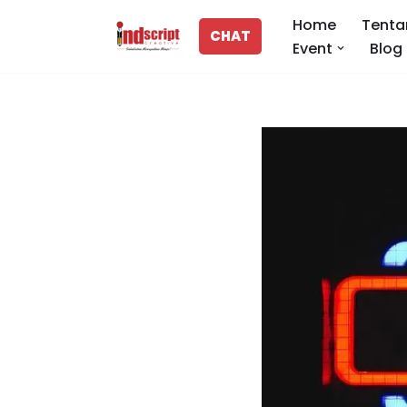
Home
Tenta
CHAT
Event
Blog
Lompat
ke
konten