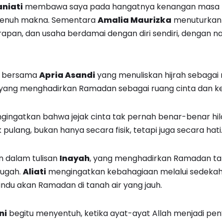
aniati
membawa saya pada hangatnya kenangan masa k
enuh makna. Sementara
Amalia Maurizka
menuturkan 
rapan, dan usaha berdamai dengan diri sendiri, dengan 
ut bersama
Apria Asandi
yang menuliskan hijrah sebagai 
yang menghadirkan Ramadan sebagai ruang cinta dan kes
ingatkan bahwa jejak cinta tak pernah benar-benar hi
ulang, bukan hanya secara fisik, tetapi juga secara hati
n dalam tulisan
Inayah
, yang menghadirkan Ramadan ta
gugah.
Aliati
mengingatkan kebahagiaan melalui sedekah
du akan Ramadan di tanah air yang jauh.
ni
begitu menyentuh, ketika ayat-ayat Allah menjadi pen