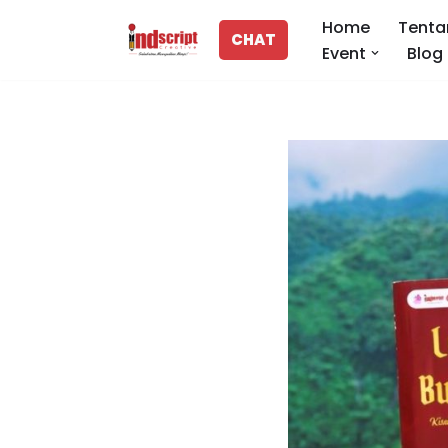
Home
Tenta
CHAT
Event
Blog
Lompat
ke
konten