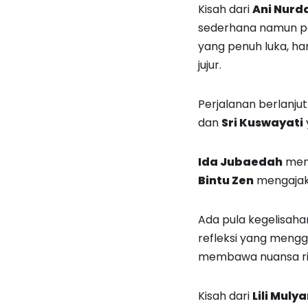
Kisah dari
Ani Nurd
sederhana namun p
yang penuh luka, ha
jujur.
Perjalanan berlanj
dan
Sri Kuswayati
Ida Jubaedah
meng
Bintu Zen
mengajak p
Ada pula kegelisaha
refleksi yang meng
membawa nuansa rin
Kisah dari
Lili Mulya