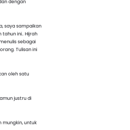
adan dengan
na, saya sampaikan
un ini.. Hijrah
menulis sebagai
rang. Tulisan ini
kan oleh satu
amun justru di
n mungkin, untuk