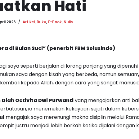
atkan Hati
pril 2026
Artikel
,
Buku
,
E-Book
,
Nulis
ra di Bulan Suci” (penerbit FBM Solusindo)
i saya seperti berjalan di lorong panjang yang dipenuhi 
ukan saya dengan kisah yang berbeda, namun semuan
 kembali kepada Allah, dengan cara yang sangat manusia
h
Diah Octivita Dwi Purwanti
yang mengajarkan arti bah
eterbatasan, ia menemukan kekayaan sejati dalam keber
ul
mengajak saya merenungi makna disiplin melalui Ram
mpit justru menjadi lebih berkah ketika dijalani dengan 