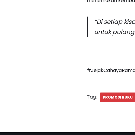
menemukan kembali d
“Di setiap ki
untuk pulang.
#JejakCahayaRama
Tag:
PROMOSI BUKU