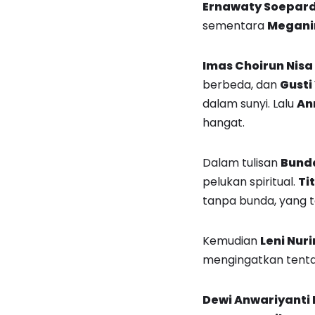
Ernawaty Soepard
sementara
Megani
Imas Choirun Nisa 
berbeda, dan
Gusti
dalam sunyi. Lalu
Ann
hangat.
Dalam tulisan
Bunda
pelukan spiritual.
Ti
tanpa bunda, yang t
Kemudian
Leni Nur
mengingatkan tenta
Dewi Anwariyanti