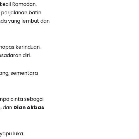
ecil Ramadan,
perjalanan batin
nada yang lembut dan
napas kerinduan,
adaran diri.
lang, sementara
.
npa cinta sebagai
, dan
Dian Akbas
yapu luka.