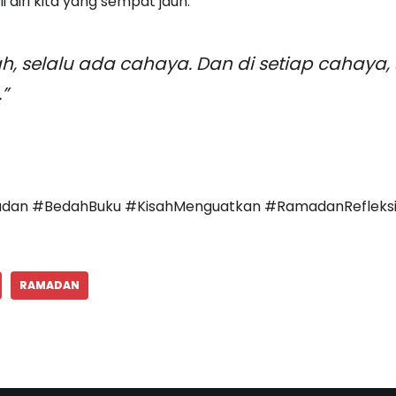
iri kita yang sempat jauh.
sah, selalu ada cahaya. Dan di setiap cahaya,
”
dan #BedahBuku #KisahMenguatkan #RamadanRefleks
RAMADAN