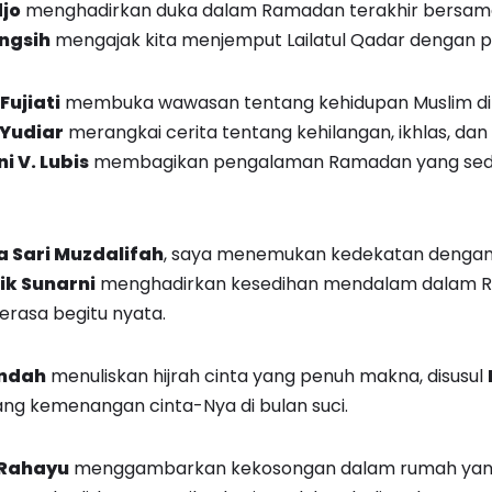
jo
menghadirkan duka dalam Ramadan terakhir bersama 
ngsih
mengajak kita menjemput Lailatul Qadar dengan p
Fujiati
membuka wawasan tentang kehidupan Muslim di 
 Yudiar
merangkai cerita tentang kehilangan, ikhlas, da
i V. Lubis
membagikan pengalaman Ramadan yang se
 Sari Muzdalifah
, saya menemukan kedekatan dengan 
tik Sunarni
menghadirkan kesedihan mendalam dalam 
erasa begitu nyata.
indah
menuliskan hijrah cinta yang penuh makna, disusul
ng kemenangan cinta-Nya di bulan suci.
 Rahayu
menggambarkan kekosongan dalam rumah yang 