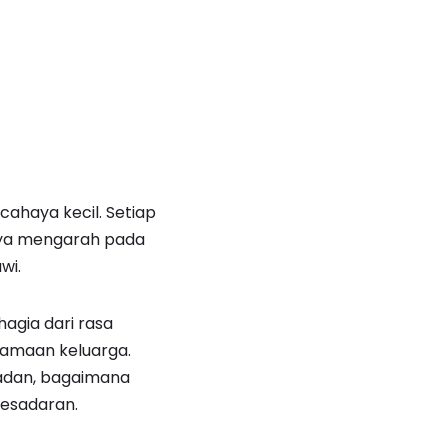
cahaya kecil. Setiap
ya mengarah pada
wi.
agia dari rasa
samaan keluarga.
adan, bagaimana
kesadaran.