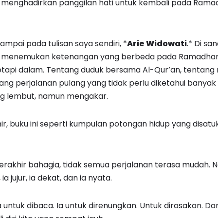
menghadirkan panggilan hati untuk kembali pada Ram
ampai pada tulisan saya sendiri, *
Arie Widowati
.* Di sa
menemukan ketenangan yang berbeda pada Ramadhan tah
tetapi dalam. Tentang duduk bersama Al-Qur’an, tentang 
tang perjalanan pulang yang tidak perlu diketahui banyak o
ng lembut, namun mengakar.
ir, buku ini seperti kumpulan potongan hidup yang disatu
erakhir bahagia, tidak semua perjalanan terasa mudah. N
a jujur, ia dekat, dan ia nyata.
 untuk dibaca. Ia untuk direnungkan. Untuk dirasakan. Da