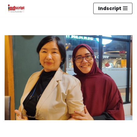
Indscript
Lompat
ke
konten