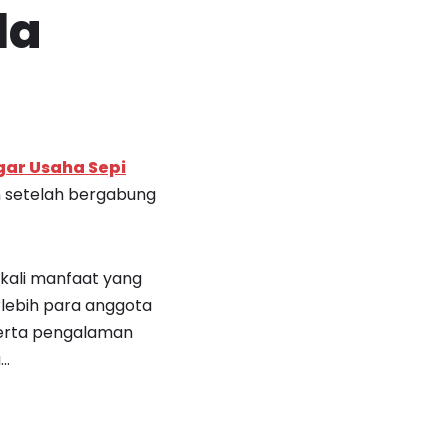
la
gar Usaha Sepi
an setelah bergabung
ekali manfaat yang
lebih para anggota
 serta pengalaman
a…