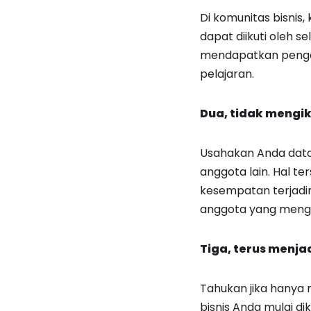
Di komunitas bisnis
dapat diikuti oleh 
mendapatkan penget
pelajaran.
Dua, tidak mengi
Usahakan Anda data
anggota lain. Hal t
kesempatan terjadin
anggota yang menge
Tiga, terus menjad
Tahukan jika hanya m
bisnis Anda mulai d