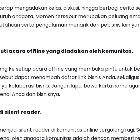
, kerap mengadakan kelas, diskusi, hingga berbagi cerita
seluruh anggota. Momen tersebut merupakan peluang ema
ahuan serta pengalaman menarik dari pebisnis lain yan
kuti acara
offline
yang diadakan oleh komunitas.
ng ke setiap acara offline yang membuka pintu untuk b
ersebut dapat menambah daftar link bisnis Anda, sekali
ya kolaborasi bisnis. Jangan lupa, bawa kartu nama ag
nal Anda dan bisnisnya.
i silent reader.
enjadi silent reader di komunitas online tergolong rugi. 
ikenal oleh anggota komunitas adalah dengan memberi r