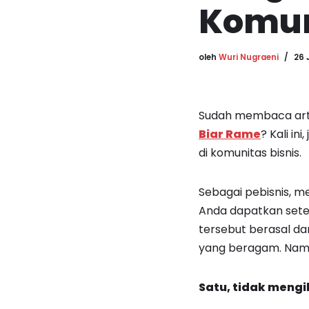
Komun
oleh
Wuri Nugraeni
26 
Sudah membaca arti
Biar Rame
? Kali i
di komunitas bisnis.
Sebagai pebisnis, me
Anda dapatkan sete
tersebut berasal da
yang beragam. Namu
Satu, tidak mengi