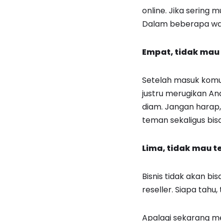
online. Jika sering 
Dalam beberapa wakt
Empat, tidak mau
Setelah masuk komuni
justru merugikan And
diam. Jangan harap,
teman sekaligus bisa
Lima, tidak mau 
Bisnis tidak akan bi
reseller. Siapa tahu
Apalagi sekarang men