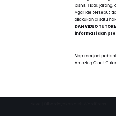
bisnis. Tidak jarang
Agar ide tersebut t
dilakukan di satu ha
DAN VIDEO TUTORI
informasi dan pre
Siap menjadi pebisn
Amazing Giant Cale
Neve
| Diberdayakan oleh
WordPress