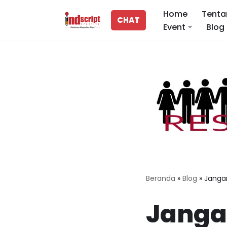
Home
Tenta
CHAT
Event
Blog
Lompat
ke
konten
Beranda
»
Blog
»
Jangan
Jangan