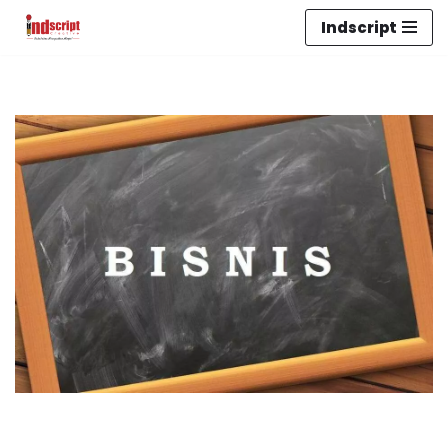
Indscript
Lompat
ke
konten