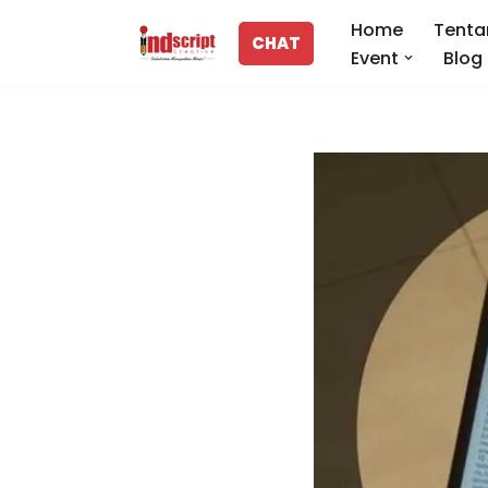
Home
Tenta
CHAT
Event
Blog
Lompat
ke
konten