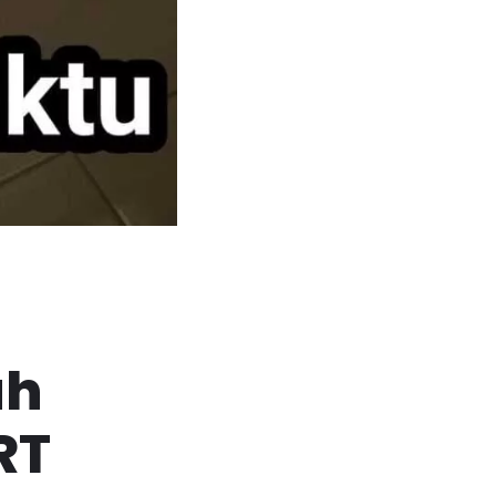
ah
RT