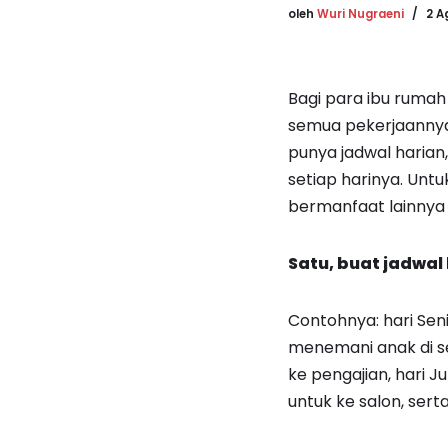
oleh
Wuri Nugraeni
2 A
Bagi para ibu ruma
semua pekerjaannya
punya jadwal harian
setiap harinya. Untu
bermanfaat lainnya a
Satu, buat jadwal
Contohnya: hari Sen
menemani anak di se
ke pengajian, hari 
untuk ke salon, sert