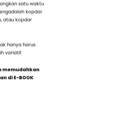
luangkan satu waktu
mengadalah kopdar
, atau kopdar
idak hanya harus
 variatif.
kan memudahkan
an di E-BOOK