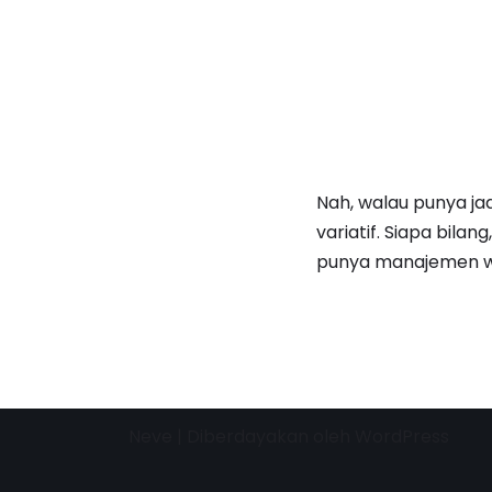
Nah, walau punya ja
variatif. Siapa bila
punya manajemen w
Neve
| Diberdayakan oleh
WordPress