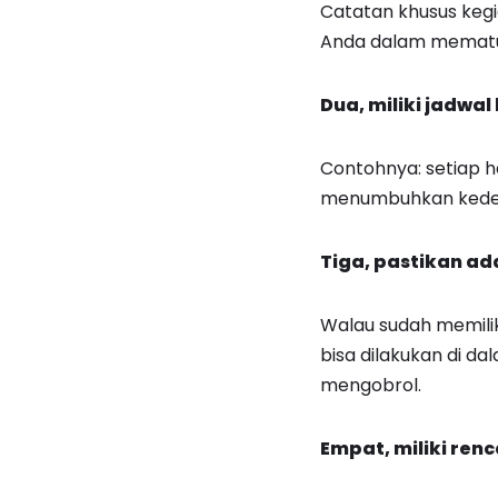
Catatan khusus kegi
Anda dalam mematu
Dua, miliki
jadwal
Contohnya: setiap h
menumbuhkan kedek
Tiga, pastikan a
Walau sudah memilik
bisa dilakukan di d
mengobrol.
Empat, miliki ren