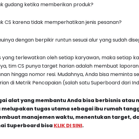
hak gudang ketika memberikan produk?
ak CS karena tidak memperhatikan jenis pesanan?
inya dengan berpikir runtun sesuai alur yang sudah dise
s yang terlewatkan oleh setiap karyawan, maka setiap 
lnya, tim CS punya target harian adalah membuat laporan
anan hingga nomor resi. Mudahnya, Anda bisa meminta s
ian di Metrik Pencapaian (salah satu Superboard dari Ind
ai alat yang membantu Anda bisa berbisnis atau m
a melupakan tugas utama sebagai ibu rumah tangga
mbuat manajemen waktu, menentukan target, da
nai
Superboard
bisa
KLIK DI SINI
.