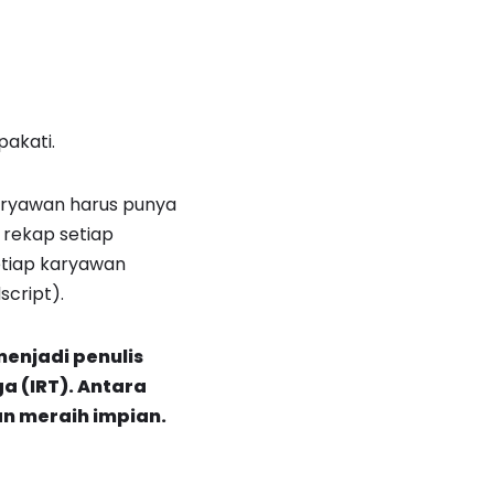
pakati.
karyawan harus punya
 rekap setiap
etiap karyawan
script).
enjadi penulis
 (IRT). Antara
n meraih impian.