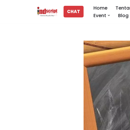
Home
Tenta
CHAT
Event
Blog
Lompat
ke
konten