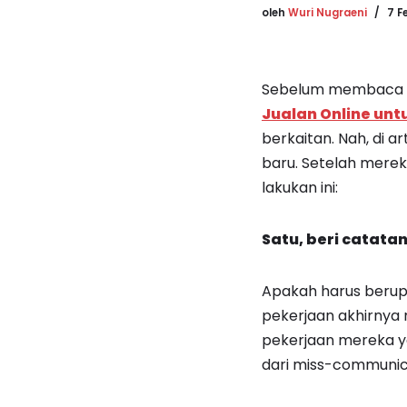
oleh
Wuri Nugraeni
7 F
Sebelum membaca ar
Jualan Online un
berkaitan. Nah, di 
baru. Setelah merek
lakukan ini:
Satu, beri catata
Apakah harus berupa
pekerjaan akhirnya
pekerjaan mereka ya
dari miss-communic