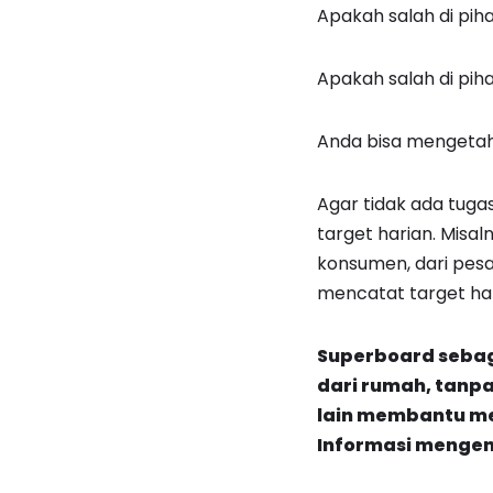
Apakah salah di pi
Apakah salah di pih
Anda bisa mengetahu
Agar tidak ada tuga
target harian. Misa
konsumen, dari pes
mencatat target har
Superboard sebag
dari rumah, tanp
lain membantu me
Informasi menge