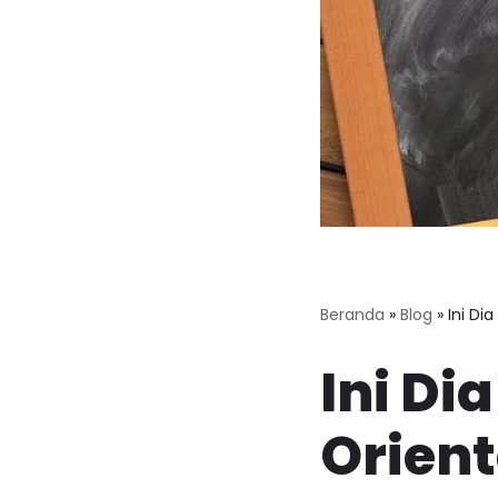
Beranda
»
Blog
»
Ini Di
Ini Di
Orien