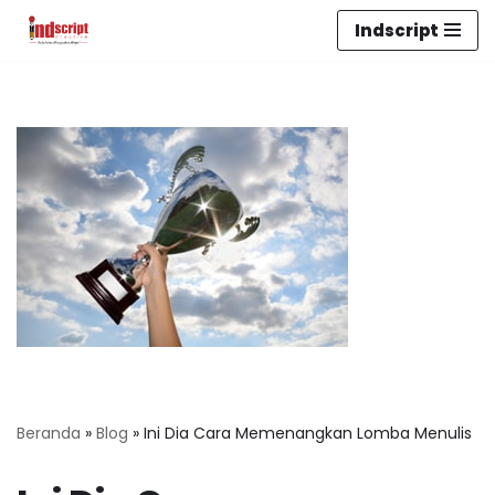
Indscript
Lompat
ke
konten
Beranda
»
Blog
»
Ini Dia Cara Memenangkan Lomba Menulis