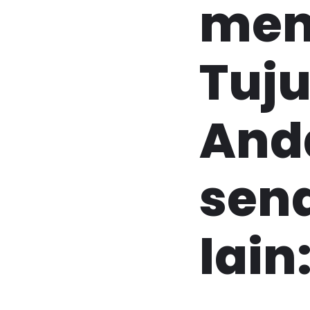
menj
Tuj
And
send
lain