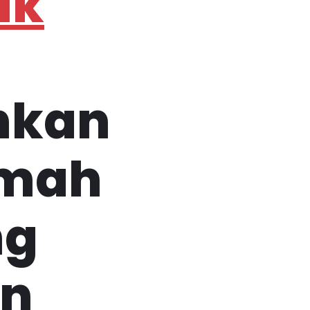
ik
hkan
umah
ng
an