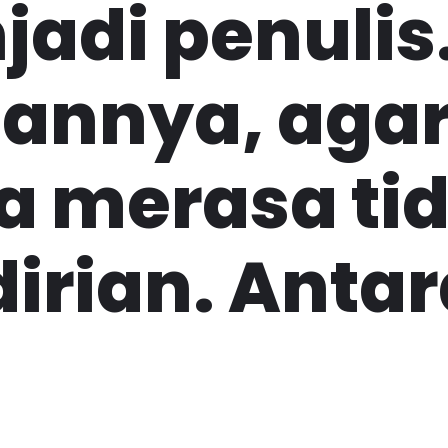
adi penulis
uannya, aga
a merasa ti
irian. Antar
: