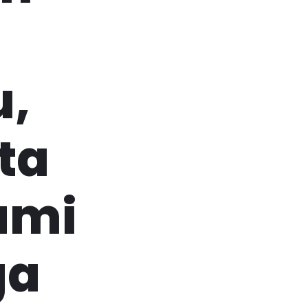
u,
kta
ami
ga