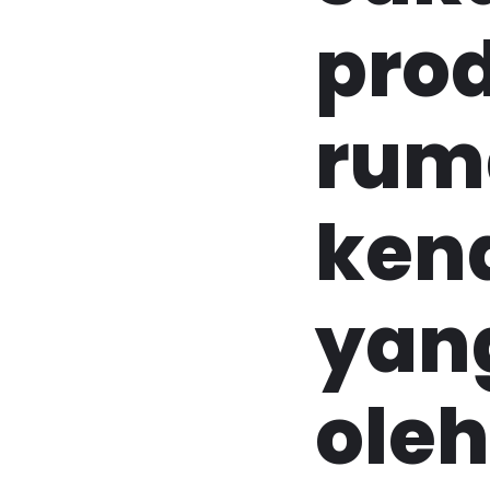
prod
ruma
kena
yang
oleh