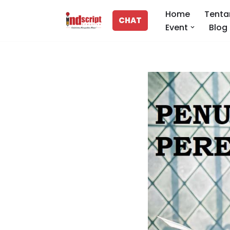
Home
Tenta
CHAT
Event
Blog
Lompat
ke
konten