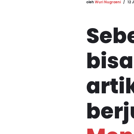
oleh
Wuri Nugraeni
12 
Seb
bis
arti
ber