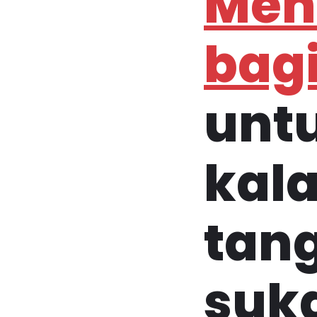
Menu
bagi
unt
kal
tang
suk