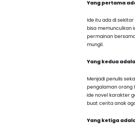
Yang pertama ada
Ide itu ada di seki
bisa memunculkan ide
permainan bersama b
mungil.
Yang kedua adal
Menjadi penulis seka
pengalaman orang la
ide novel karakter
buat cerita anak ag
Yang ketiga adal