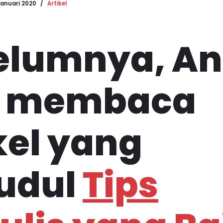
Januari 2020
Artikel
elumnya, A
a membaca
kel yang
judul
Tips