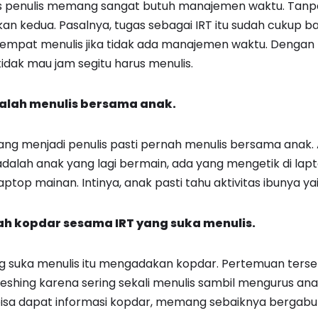
gus penulis memang sangat butuh manajemen waktu. Tanpa
an kedua. Pasalnya, tugas sebagai IRT itu sudah cukup b
sempat menulis jika tidak ada manajemen waktu. Dengan
idak mau jam segitu harus menulis.
lah menulis bersama anak.
ng menjadi penulis pasti pernah menulis bersama anak.
adalah anak yang lagi bermain, ada yang mengetik di lap
aptop mainan. Intinya, anak pasti tahu aktivitas ibunya yai
ah kopdar sesama IRT yang suka menulis.
g suka menulis itu mengadakan kopdar. Pertemuan terse
freshing karena sering sekali menulis sambil mengurus an
bisa dapat informasi kopdar, memang sebaiknya bergabu