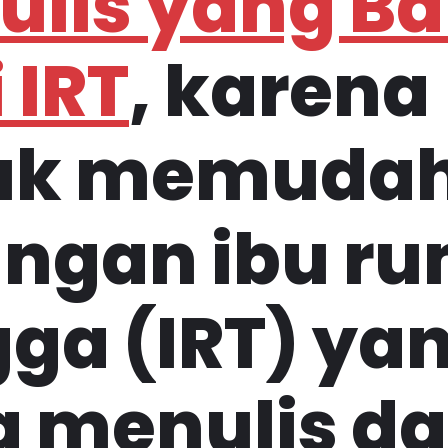
lis yang Ba
 IRT
, karena
uk memuda
angan ibu r
ga (IRT) ya
a menulis d