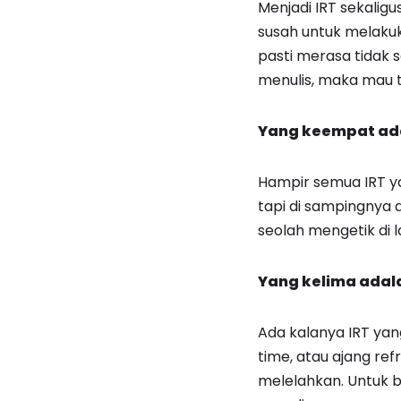
Menjadi IRT sekali
susah untuk melakuk
pasti merasa tidak 
menulis, maka mau t
Yang keempat ada
Hampir semua IRT ya
tapi di sampingnya 
seolah mengetik di l
Yang kelima adal
Ada kalanya IRT yan
time, atau ajang re
melelahkan. Untuk 