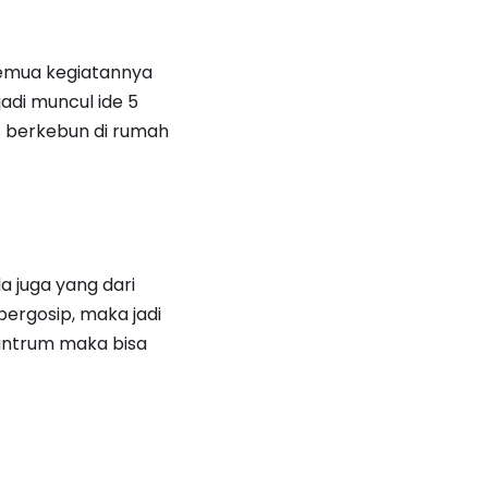
 semua kegiatannya
adi muncul ide 5
ps berkebun di rumah
a juga yang dari
bergosip, maka jadi
antrum maka bisa