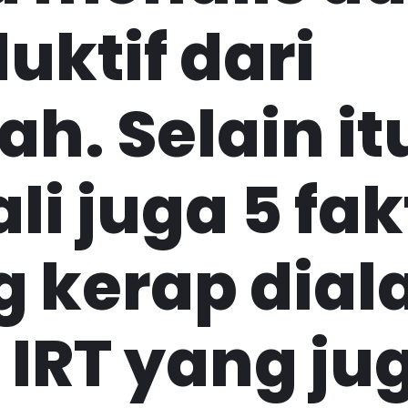
uktif dari
h. Selain it
li juga 5 fa
 kerap dial
 IRT yang ju