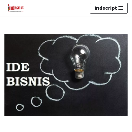
Indscript
Lompat
ke
konten