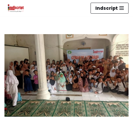
Indscript
Lompat
ke
konten