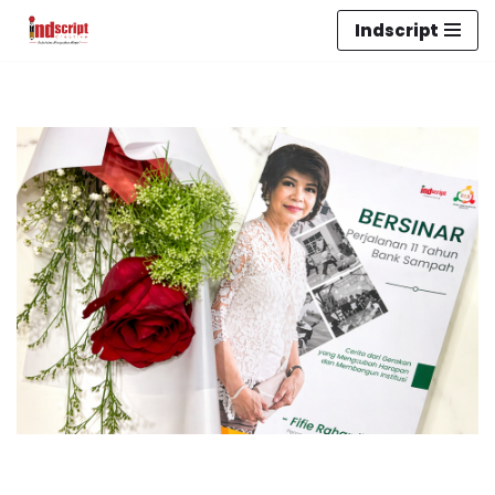
Indscript
Lompat
ke
konten