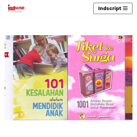
Indscript
Lompat
ke
konten