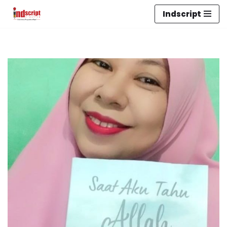
Indscript
Lompat
ke
konten