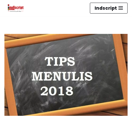
Indscript
Lompat
ke
konten