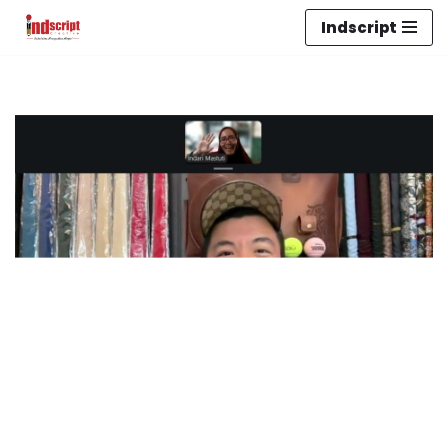
Indscript
Lompat
ke
konten